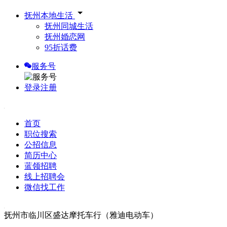
抚州本地生活
抚州同城生活
抚州婚恋网
95折话费
服务号
登录
注册
首页
职位搜索
公招信息
简历中心
蓝领招聘
线上招聘会
微信找工作
抚州市临川区盛达摩托车行（雅迪电动车）